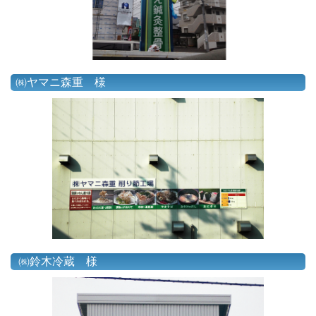
㈱ヤマニ森重 様
㈱鈴木冷蔵 様